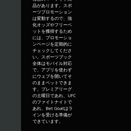
品があります。スポ
ーツプロモーション
は変動するので、強
化オッズやフリーベ
ットを獲得するため
には、プロモーショ
ンページを定期的に
チェックしてくださ
い。スポーツブック
全体はモバイル対応
で、アプリを使わず
にウェブを開いてそ
のままベットできま
す。プレミアリーグ
の土曜日であれ、UFC
のファイトナイトで
あれ、Bet Goatはラ
インを受ける準備が
できています。