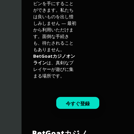
ピンを手にすること
ができます。私たち
は良いものを出し惜
しみしません — 最初
から利用いただけま
す。面倒な手続き
も、待たされること
もありません。
BetGoatカジノオン
ライン
は、真剣なプ
レイヤーが遊びに集
まる場所です。
今すぐ登録
BetGoatカジノ