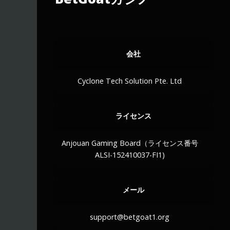
会社
Cyclone Tech Solution Pte. Ltd
ライセンス
Anjouan Gaming Board（ライセンス番号
ALSI-152410037-FI1)
メール
support@betgoat1.org