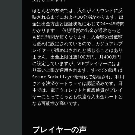
ほとんどの方法では、入金がアカウントに反
映されるまでにおよそ30分弱かかります。出
金は出金方法と認証状況に応じて24〜48時間
かかります — 仮想通貨の出金が通常もっと
も処理時間が短くなります。入金額の最低額
も低めに設定されているので、カジュアルプ
レイヤーが締め出されたと感じることはあり
ません。出金上限は週100万円、月400万円
に設定していますが、VIPプレイヤーにはよ
り高い上限が適用されます。すべての取引は
Secure Socket Layer暗号化で処理され、利用
される決済ゲートウェイは認証済みです。日
本では、電子ウォレットと仮想通貨がプレイ
ヤーにとってもっとも快適な入出金ルートと
なる可能性が高いです。
プレイヤーの声