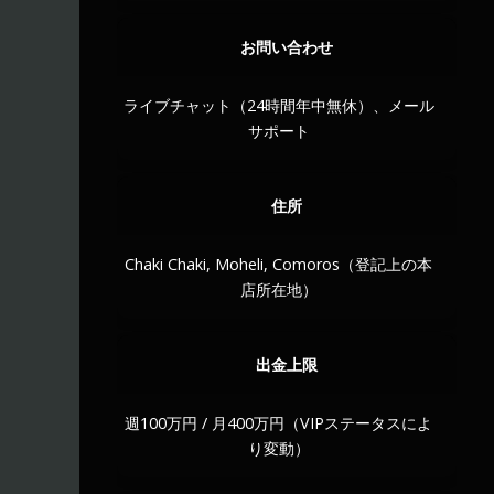
お問い合わせ
ライブチャット（24時間年中無休）、メール
サポート
住所
Chaki Chaki, Moheli, Comoros（登記上の本
店所在地）
出金上限
週100万円 / 月400万円（VIPステータスによ
り変動）