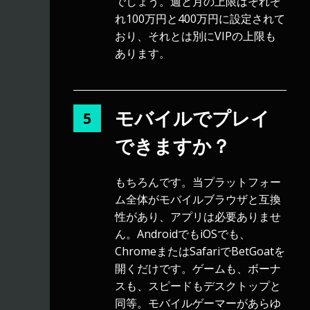
でしょう。週と月の上限はそれぞ
れ100万円と400万円に設定されて
おり、それとは別にVIPの上限も
あります。
モバイルでプレイ
できますか？
もちろんです。当プラットフォー
ム全体がモバイルブラウザと互換
性があり、アプリは必要ありませ
ん。AndroidでもiOSでも、
ChromeまたはSafariでBetGoatを
開くだけです。ゲームも、ボーナ
スも、スピードもデスクトップと
同等。モバイルゲーマーがあらゆ